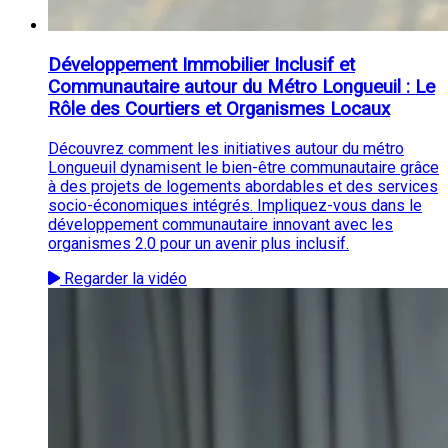
Développement Immobilier Inclusif et
Communautaire autour du Métro Longueuil : Le
Rôle des Courtiers et Organismes Locaux
Découvrez comment les initiatives autour du métro
Longueuil dynamisent le bien-être communautaire grâce
à des projets de logements abordables et des services
socio-économiques intégrés. Impliquez-vous dans le
développement communautaire innovant avec les
organismes 2.0 pour un avenir plus inclusif.
Regarder la vidéo