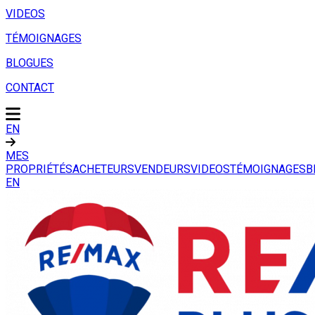
VIDEOS
TÉMOIGNAGES
BLOGUES
CONTACT
EN
MES
PROPRIÉTÉS
ACHETEURS
VENDEURS
VIDEOS
TÉMOIGNAGES
B
EN