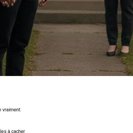
 vraiment.
les à cacher.