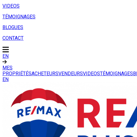
VIDEOS
TÉMOIGNAGES
BLOGUES
CONTACT
EN
MES
PROPRIÉTÉS
ACHETEURS
VENDEURS
VIDEOS
TÉMOIGNAGES
B
EN