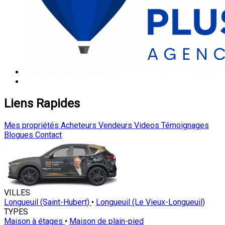
Liens Rapides
Mes propriétés
Acheteurs
Vendeurs
Videos
Témoignages
Blogues
Contact
VILLES
Longueuil (Saint-Hubert)
•
Longueuil (Le Vieux-Longueuil)
TYPES
Maison à étages
•
Maison de plain-pied