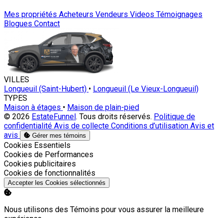
Mes propriétés
Acheteurs
Vendeurs
Videos
Témoignages
Blogues
Contact
VILLES
Longueuil (Saint-Hubert)
•
Longueuil (Le Vieux-Longueuil)
TYPES
Maison à étages
•
Maison de plain-pied
© 2026
EstateFunnel
. Tous droits réservés.
Politique de
confidentialité
Avis de collecte
Conditions d’utilisation
Avis et
avis
Gérer mes témoins
Activer
Cookies Essentiels
Activer
Cookies de Performances
Activer
Cookies publicitaires
Activer
Cookies de fonctionnalités
Accepter les Cookies sélectionnés
Nous utilisons des Témoins pour vous assurer la meilleure