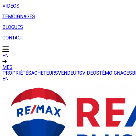
VIDEOS
TÉMOIGNAGES
BLOGUES
CONTACT
EN
MES
PROPRIÉTÉS
ACHETEURS
VENDEURS
VIDEOS
TÉMOIGNAGES
B
EN