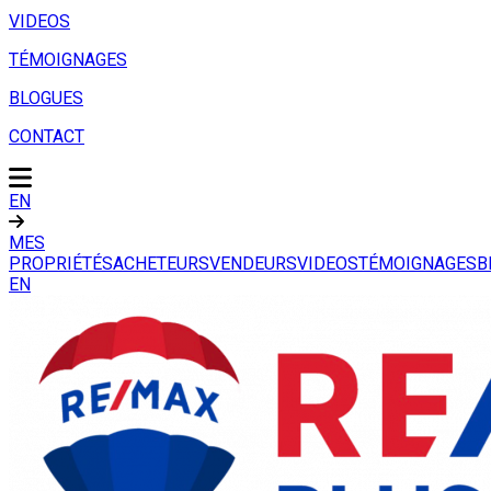
VIDEOS
TÉMOIGNAGES
BLOGUES
CONTACT
EN
MES
PROPRIÉTÉS
ACHETEURS
VENDEURS
VIDEOS
TÉMOIGNAGES
B
EN