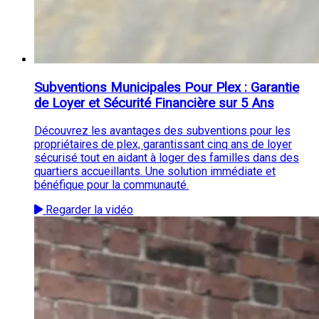
Subventions Municipales Pour Plex : Garantie
de Loyer et Sécurité Financière sur 5 Ans
Découvrez les avantages des subventions pour les
propriétaires de plex, garantissant cinq ans de loyer
sécurisé tout en aidant à loger des familles dans des
quartiers accueillants. Une solution immédiate et
bénéfique pour la communauté.
Regarder la vidéo