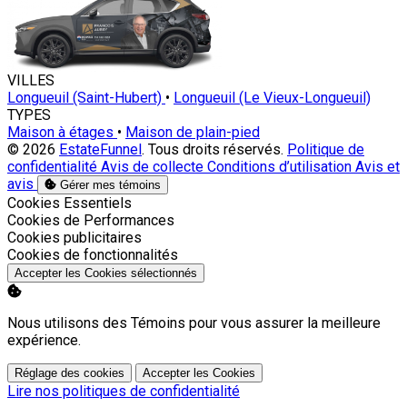
VILLES
Longueuil (Saint-Hubert)
•
Longueuil (Le Vieux-Longueuil)
TYPES
Maison à étages
•
Maison de plain-pied
© 2026
EstateFunnel
. Tous droits réservés.
Politique de
confidentialité
Avis de collecte
Conditions d’utilisation
Avis et
avis
Gérer mes témoins
Activer
Cookies Essentiels
Activer
Cookies de Performances
Activer
Cookies publicitaires
Activer
Cookies de fonctionnalités
Accepter les Cookies sélectionnés
Nous utilisons des Témoins pour vous assurer la meilleure
expérience.
Réglage des cookies
Accepter les Cookies
Lire nos politiques de confidentialité