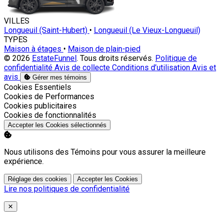
VILLES
Longueuil (Saint-Hubert)
•
Longueuil (Le Vieux-Longueuil)
TYPES
Maison à étages
•
Maison de plain-pied
© 2026
EstateFunnel
. Tous droits réservés.
Politique de
confidentialité
Avis de collecte
Conditions d’utilisation
Avis et
avis
Gérer mes témoins
Activer
Cookies Essentiels
Activer
Cookies de Performances
Activer
Cookies publicitaires
Activer
Cookies de fonctionnalités
Accepter les Cookies sélectionnés
Nous utilisons des Témoins pour vous assurer la meilleure
expérience.
Réglage des cookies
Accepter les Cookies
Lire nos politiques de confidentialité
Close
✕