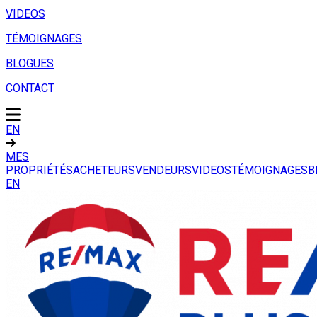
VIDEOS
TÉMOIGNAGES
BLOGUES
CONTACT
EN
MES
PROPRIÉTÉS
ACHETEURS
VENDEURS
VIDEOS
TÉMOIGNAGES
B
EN