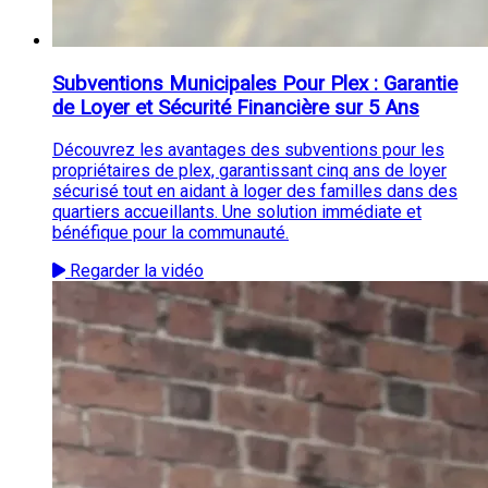
Subventions Municipales Pour Plex : Garantie
de Loyer et Sécurité Financière sur 5 Ans
Découvrez les avantages des subventions pour les
propriétaires de plex, garantissant cinq ans de loyer
sécurisé tout en aidant à loger des familles dans des
quartiers accueillants. Une solution immédiate et
bénéfique pour la communauté.
Regarder la vidéo