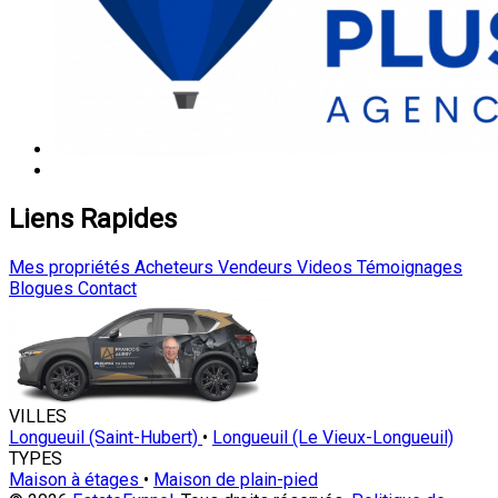
Liens Rapides
Mes propriétés
Acheteurs
Vendeurs
Videos
Témoignages
Blogues
Contact
VILLES
Longueuil (Saint-Hubert)
•
Longueuil (Le Vieux-Longueuil)
TYPES
Maison à étages
•
Maison de plain-pied