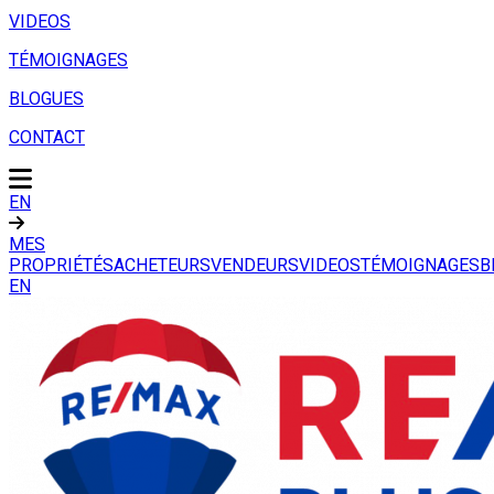
VIDEOS
TÉMOIGNAGES
BLOGUES
CONTACT
EN
MES
PROPRIÉTÉS
ACHETEURS
VENDEURS
VIDEOS
TÉMOIGNAGES
B
EN