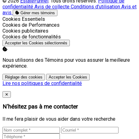
© 2026
EstateFunnel
. Tous droits réservés.
Politique de
confidentialité
Avis de collecte
Conditions d’utilisation
Avis et
avis
Gérer mes témoins
Activer
Cookies Essentiels
Activer
Cookies de Performances
Activer
Cookies publicitaires
Activer
Cookies de fonctionnalités
Accepter les Cookies sélectionnés
Nous utilisons des Témoins pour vous assurer la meilleure
expérience.
Réglage des cookies
Accepter les Cookies
Lire nos politiques de confidentialité
Close
✕
N'hésitez pas à me contacter
Il me fera plaisir de vous aider dans votre recherche