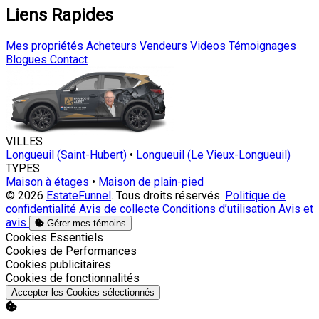
Liens Rapides
Mes propriétés
Acheteurs
Vendeurs
Videos
Témoignages
Blogues
Contact
VILLES
Longueuil (Saint-Hubert)
•
Longueuil (Le Vieux-Longueuil)
TYPES
Maison à étages
•
Maison de plain-pied
© 2026
EstateFunnel
. Tous droits réservés.
Politique de
confidentialité
Avis de collecte
Conditions d’utilisation
Avis et
avis
Gérer mes témoins
Activer
Cookies Essentiels
Activer
Cookies de Performances
Activer
Cookies publicitaires
Activer
Cookies de fonctionnalités
Accepter les Cookies sélectionnés