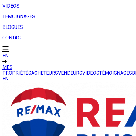
VIDEOS
TÉMOIGNAGES
BLOGUES
CONTACT
EN
MES
PROPRIÉTÉS
ACHETEURS
VENDEURS
VIDEOS
TÉMOIGNAGES
B
EN