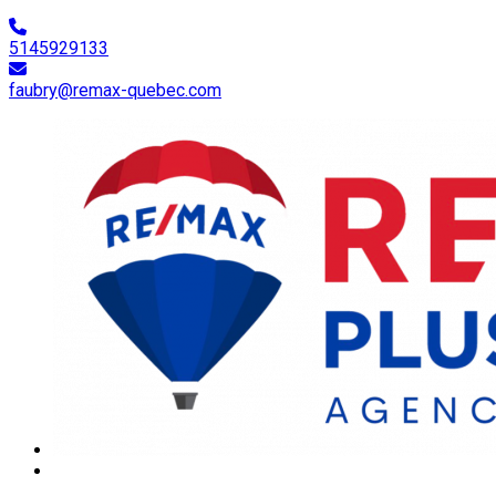
5145929133
faubry@remax-quebec.com