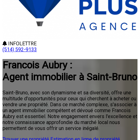
INFOLETTRE
(514) 592-9133
Francois Aubry :
Agent immobilier à Saint-Bruno
Saint-Bruno, avec son dynamisme et sa diversité, offre une
multitude d'opportunités pour ceux qui cherchent à acheter ou
vendre une propriété. Dans ce marché complexe, s'associer à
un agent immobilier compétent et dévoué comme Francois
Aubry est essentiel. Notre engagement envers l'excellence et
notre connaissance approfondie du marché local nous
permettent de vous offrir un service inégalé.
Trouver une propriété
Estimation en ligne de propriété