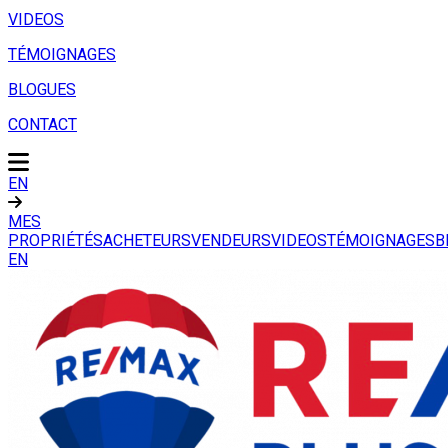
VIDEOS
TÉMOIGNAGES
BLOGUES
CONTACT
EN
MES
PROPRIÉTÉS
ACHETEURS
VENDEURS
VIDEOS
TÉMOIGNAGES
B
EN