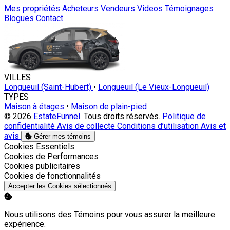
Mes propriétés
Acheteurs
Vendeurs
Videos
Témoignages
Blogues
Contact
VILLES
Longueuil (Saint-Hubert)
•
Longueuil (Le Vieux-Longueuil)
TYPES
Maison à étages
•
Maison de plain-pied
© 2026
EstateFunnel
. Tous droits réservés.
Politique de
confidentialité
Avis de collecte
Conditions d’utilisation
Avis et
avis
Gérer mes témoins
Activer
Cookies Essentiels
Activer
Cookies de Performances
Activer
Cookies publicitaires
Activer
Cookies de fonctionnalités
Accepter les Cookies sélectionnés
Nous utilisons des Témoins pour vous assurer la meilleure
expérience.