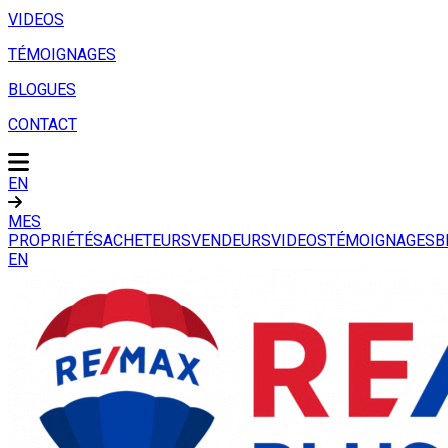
VIDEOS
TÉMOIGNAGES
BLOGUES
CONTACT
EN
MES
PROPRIÉTÉS
ACHETEURS
VENDEURS
VIDEOS
TÉMOIGNAGES
B
EN