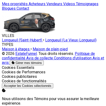
Mes propriétés
Acheteurs
Vendeurs
Videos
Témoignages
Blogues
Contact
VILLES
Longueuil (Saint-Hubert)
•
Longueuil (Le Vieux-Longueuil)
TYPES
Maison à étages
•
Maison de plain-pied
© 2026
EstateFunnel
. Tous droits réservés.
Politique de
confidentialité
Avis de collecte
Conditions d’utilisation
Avis et
avis
Gérer mes témoins
Activer
Cookies Essentiels
Activer
Cookies de Performances
Activer
Cookies publicitaires
Activer
Cookies de fonctionnalités
Accepter les Cookies sélectionnés
Nous utilisons des Témoins pour vous assurer la meilleure
expérience.