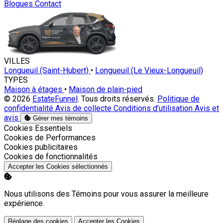
Blogues
Contact
VILLES
Longueuil (Saint-Hubert)
•
Longueuil (Le Vieux-Longueuil)
TYPES
Maison à étages
•
Maison de plain-pied
© 2026
EstateFunnel
. Tous droits réservés.
Politique de
confidentialité
Avis de collecte
Conditions d’utilisation
Avis et
avis
Gérer mes témoins
Activer
Cookies Essentiels
Activer
Cookies de Performances
Activer
Cookies publicitaires
Activer
Cookies de fonctionnalités
Accepter les Cookies sélectionnés
Nous utilisons des Témoins pour vous assurer la meilleure
expérience.
Réglage des cookies
Accepter les Cookies