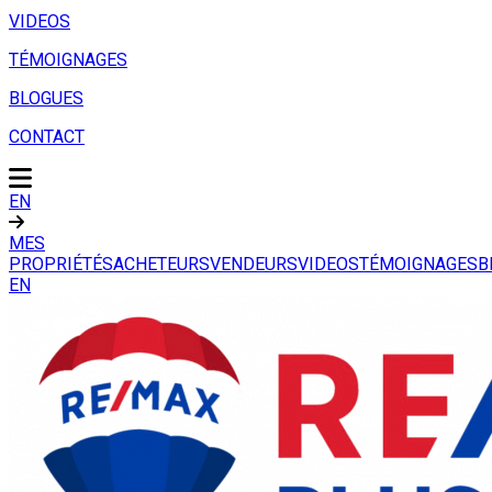
VIDEOS
TÉMOIGNAGES
BLOGUES
CONTACT
EN
MES
PROPRIÉTÉS
ACHETEURS
VENDEURS
VIDEOS
TÉMOIGNAGES
B
EN